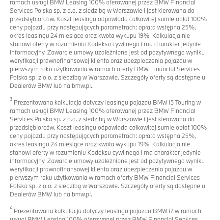
ramach usługi BMW Leasing 100% oferowanej przez BMW Financial
Services Polska sp. z o.o. z siedzibą w Warszawie i jest kierowana do
przedsiębiorców. Koszt leasingu odpowiada całkowitej sumie opłat 100%
ceny pojazdu przy następujących parametrach: opłata wstępna 25%,
okres leasingu 24 miesiące oraz kwota wykupu 19%. Kalkulacja nie
stanowi oferty w rozumieniu Kodeksu cywilnego i ma charakter jedynie
informacyjny. Zawarcie umowy uzależnione jest od pozytywnego wyniku
weryfikacji prawnofinansowej klienta oraz ubezpieczenia pojazdu w
pierwszym roku użytkowania w ramach oferty BMW Financial Services
Polska sp. z o.o. z siedzibą w Warszawie. Szczegóły oferty są dostępne u
Dealerów BMW lub na bmw.pl.
3
Prezentowana kalkulacja dotyczy leasingu pojazdu BMW i5 Touring w
ramach usługi BMW Leasing 100% oferowanej przez BMW Financial
Services Polska sp. z o.o. z siedzibą w Warszawie i jest kierowana do
przedsiębiorców. Koszt leasingu odpowiada całkowitej sumie opłat 100%
ceny pojazdu przy następujących parametrach: opłata wstępna 25%,
okres leasingu 24 miesiące oraz kwota wykupu 19%. Kalkulacja nie
stanowi oferty w rozumieniu Kodeksu cywilnego i ma charakter jedynie
informacyjny. Zawarcie umowy uzależnione jest od pozytywnego wyniku
weryfikacji prawnofinansowej klienta oraz ubezpieczenia pojazdu w
pierwszym roku użytkowania w ramach oferty BMW Financial Services
Polska sp. z o.o. z siedzibą w Warszawie. Szczegóły oferty są dostępne u
Dealerów BMW lub na bmw.pl.
4
Prezentowana kalkulacja dotyczy leasingu pojazdu BMW i7 w ramach
usługi BMW Leasing 100% oferowanej przez BMW Financial Services