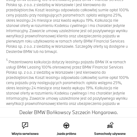
Polska sp. z o.o. z siedzibą w Warszawie i jest kierowana do
przedsiębiorców. Koszt leasingu odpowiada całkowitej sumie opłat 100%
ceny pojazdu przy następujących parametrach: opłata wstępna 25%,
okres leasingu 24 miesiące oraz kwota wykupu 19%. Kalkulacja nie
stanowi oferty w rozumieniu Kodeksu cywilnego i ma charakter jedynie
informacyjny. Zawarcie umowy uzależnione jest od pozytywnego wyniku
weryfikacji prawnofinansowej klienta oraz ubezpieczenia pojazdu w
pierwszym roku użytkowania w ramach oferty BMW Financial Services
Polska sp. z o.o. z siedzibą w Warszawie. Szczegóły oferty są dostępne u
Dealerów BMW lub na bmw.pl.
5
Prezentowana kalkulacja dotyczy leasingu pojazdu BMW iX w ramach
usługi BMW Leasing 100% oferowanej przez BMW Financial Services
Polska sp. z o.o. z siedzibą w Warszawie i jest kierowana do
przedsiębiorców. Koszt leasingu odpowiada całkowitej sumie opłat 100%
ceny pojazdu przy następujących parametrach: opłata wstępna 25%,
okres leasingu 24 miesiące oraz kwota wykupu 19%. Kalkulacja nie
stanowi oferty w rozumieniu Kodeksu cywilnego i ma charakter jedynie
informacyjny. Zawarcie umowy uzależnione jest od pozytywnego wyniku
weryfikacji prawnofinansowej klienta oraz ubezpieczenia pojazdu w
pierwszym roku użytkowania w ramach oferty BMW Financial Services
Dealer BMW Bońkowscy Szczecin Hangarowa.
Polska sp. z o.o. z siedzibą w Warszawie.
6
Prezentowana kalkulacja dotyczy leasingu pojazdu BMW iX1 w ramach
usługi BMW Leasing 100% oferowanej przez BMW Financial Services
Wizyta serwisowa
Jazda próbna
Samochody używane
Polska sp. z o.o. z siedzibą w Warszawie i jest kierowana do