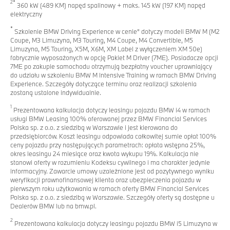
2*
360 kW (489 KM) napęd spalinowy + maks. 145 kW (197 KM) napęd
elektryczny
*
Szkolenie BMW Driving Experience w cenie” dotyczy modeli BMW M (M2
Coupe, M3 Limuzyna, M3 Touring, M4 Coupe, M4 Convertible, M5
Limuzyna, M5 Touring, X5M, X6M, XM Label z wyłączeniem XM 50e)
fabrycznie wyposażonych w opcję Pakiet M Driver (7ME). Posiadacze opcji
7ME po zakupie samochodu otrzymują bezpłatny voucher uprawniający
do udziału w szkoleniu BMW M Intensive Training w ramach BMW Driving
Experience. Szczegóły dotyczące terminu oraz realizacji szkolenia
zostaną ustalone indywidualnie.
1
Prezentowana kalkulacja dotyczy leasingu pojazdu BMW i4 w ramach
usługi BMW Leasing 100% oferowanej przez BMW Financial Services
Polska sp. z o.o. z siedzibą w Warszawie i jest kierowana do
przedsiębiorców. Koszt leasingu odpowiada całkowitej sumie opłat 100%
ceny pojazdu przy następujących parametrach: opłata wstępna 25%,
okres leasingu 24 miesiące oraz kwota wykupu 19%. Kalkulacja nie
stanowi oferty w rozumieniu Kodeksu cywilnego i ma charakter jedynie
informacyjny. Zawarcie umowy uzależnione jest od pozytywnego wyniku
weryfikacji prawnofinansowej klienta oraz ubezpieczenia pojazdu w
pierwszym roku użytkowania w ramach oferty BMW Financial Services
Polska sp. z o.o. z siedzibą w Warszawie. Szczegóły oferty są dostępne u
Dealerów BMW lub na bmw.pl.
2
Prezentowana kalkulacja dotyczy leasingu pojazdu BMW i5 Limuzyna w