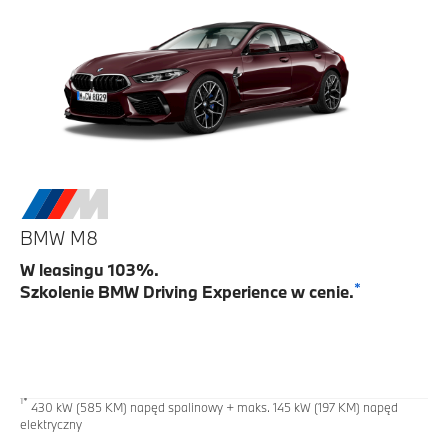
BMW M8
W leasingu 103%.
*
Szkolenie BMW Driving Experience w cenie.
1*
430 kW (585 KM) napęd spalinowy + maks. 145 kW (197 KM) napęd
elektryczny