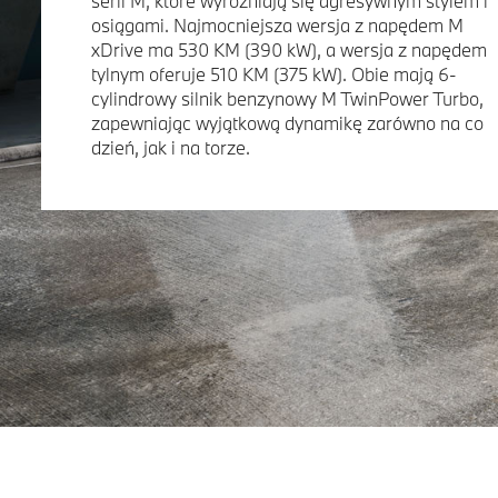
serii M, które wyróżniają się agresywnym stylem i
osiągami. Najmocniejsza wersja z napędem M
xDrive ma 530 KM (390 kW), a wersja z napędem
tylnym oferuje 510 KM (375 kW). Obie mają 6-
cylindrowy silnik benzynowy M TwinPower Turbo,
zapewniając wyjątkową dynamikę zarówno na co
dzień, jak i na torze.