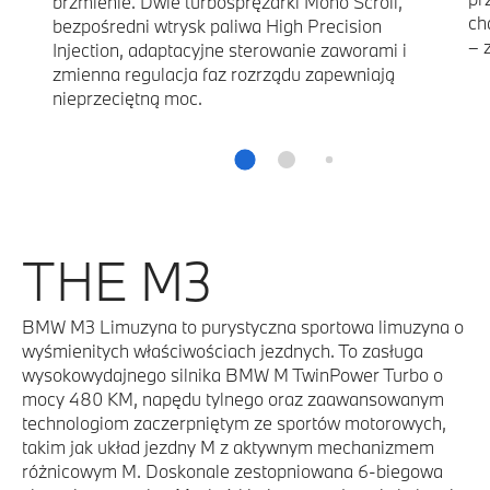
brzmienie. Dwie turbosprężarki Mono Scroll,
ch
bezpośredni wtrysk paliwa High Precision
– 
Injection, adaptacyjne sterowanie zaworami i
zmienna regulacja faz rozrządu zapewniają
nieprzeciętną moc.
THE M3
BMW M3 Limuzyna to purystyczna sportowa limuzyna o
wyśmienitych właściwościach jezdnych. To zasługa
wysokowydajnego silnika BMW M TwinPower Turbo o
mocy 480 KM, napędu tylnego oraz zaawansowanym
technologiom zaczerpniętym ze sportów motorowych,
takim jak układ jezdny M z aktywnym mechanizmem
różnicowym M. Doskonale zestopniowana 6-biegowa