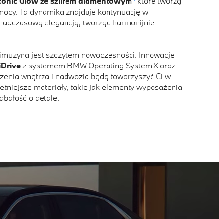
Iconic Glow ze szlifem diamentowym
które tworzą
w nocy. Ta dynamika znajduje kontynuację w
onadczasową elegancją, tworząc harmonijnie
Limuzyna jest szczytem nowoczesności. Innowacje
Drive
z systemem BMW Operating System X oraz
czenia wnętrza i nadwozia będą towarzyszyć Ci w
etniejsze materiały, takie jak elementy wyposażenia
dbałość o detale.