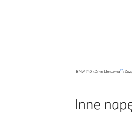
6
4
7
5
8
6
9
7
8
1,
2
BMW 740 xDrive Limuzyna
: Zuż
9
Inne napę