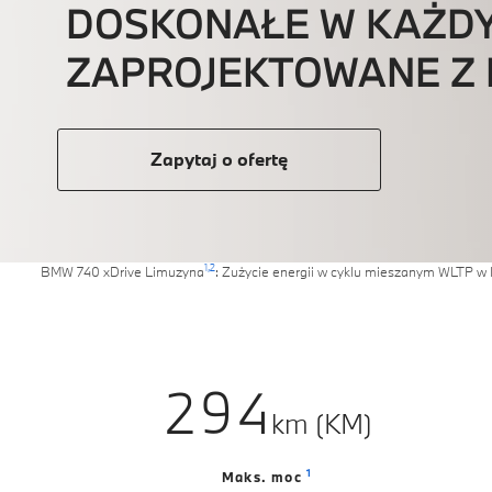
DOSKONAŁE W KAŻDY
2
ZAPROJEKTOWANE Z 
3
4
Zapytaj o ofertę
5
0
6
1
1,
2
BMW 740 xDrive Limuzyna
: Zużycie energii w cyklu mieszanym WLTP w 
7
2
0
8
3
1
9
4
2
km (KM)
5
3
1
Maks. moc