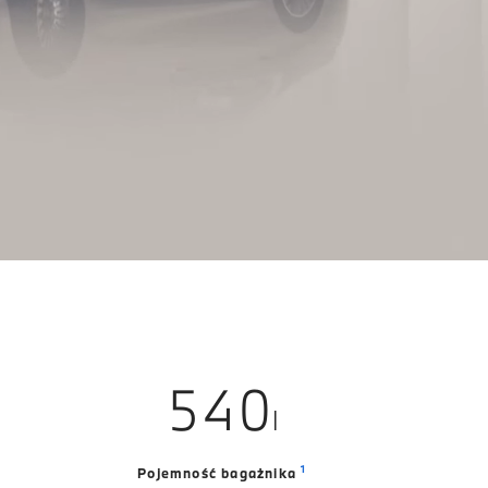
0
1
0
2
1
3
2
4
3
5
4
0
l
6
5
1
1
Pojemność bagażnika