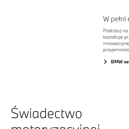
W pełni 
Podróżuj na
kształtuje p
innowacyjnej
przyjemnośc
BMW seri
Świadectwo