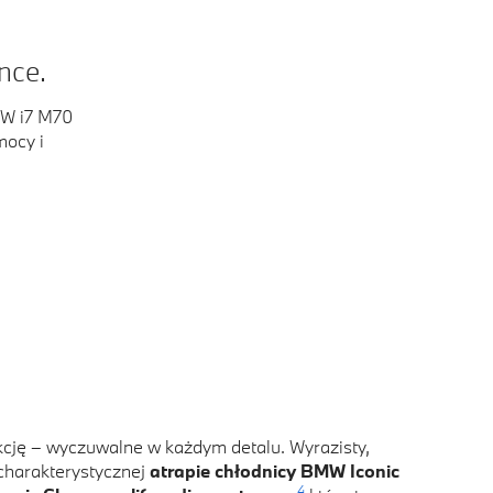
nce.
W i7 M70
mocy i
kcję – wyczuwalne w każdym detalu. Wyrazisty,
charakterystycznej
atrapie chłodnicy BMW Iconic
4