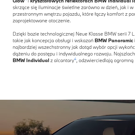
Glow
i
kryształowych reflektorach BMW Individual 
skrzące się iluminacje świetlne zarówno w dzień, jak i 
przestronnym wnętrzu pojazdu, które łączy komfort z p
zaprojektowane otoczenie.
Dzięki bazie technologicznej Neue Klasse BMW serii 7 
takie jak koncepcja obsługi i wskazań
BMW Panoramic i
najbardziej wszechstronny jak dotąd wybór opcji wykoń
dążeniu do postępu i indywidualnego rozwoju. Najszlach
4
BMW Individual
z alcantary
, odzwierciedlają ogromną 