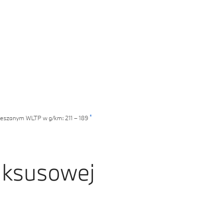
7
6
2
8
7
3
9
8
4
9
5
6
*
mieszanym WLTP w g/km: 211 – 189
7
8
luksusowej
9