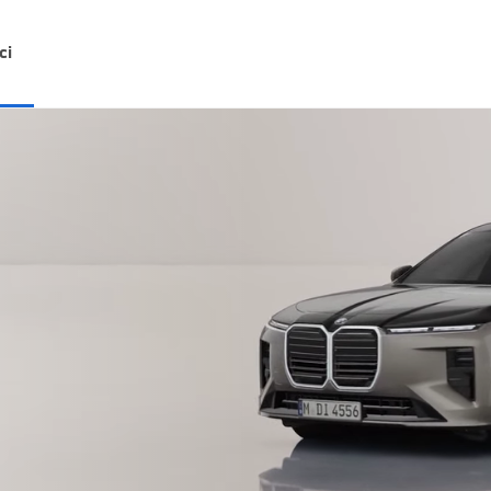
ci
NA.
0
1