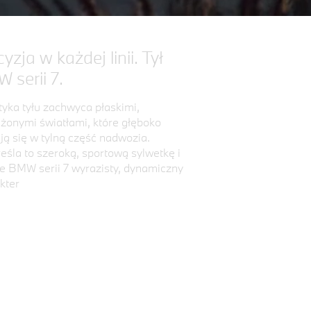
yzja w każdej linii. Tył
 serii 7.
styka tyłu zachwyca płaskimi,
żonymi światłami, które głęboko
ją się w tylną część nadwozia.
eśla to szeroką, sportową sylwetkę i
e BMW serii 7 wyrazisty, dynamiczny
kter