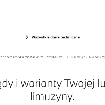
7
7
5
8
8
6
9
9
7
8
Wszystkie dane techniczne
9
ycie energii w cyklu mieszanym WLTP w l/100 km: 9,3 – 8,3; emisje CO₂ w cyklu 
dy i warianty Twojej 
limuzyny.