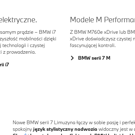
elektryczne.
Modele M Performa
 samym prądzie – BMW i7
Z BMW M760e xDrive lub BM
rzyszłość mobilności dzięki
xDrive doświadczysz czystej 
 technologii i czystej
fascynującej kontroli.
i z prowadzenia.
BMW serii 7 M
i i7
Nowe BMW serii 7 Limuzyna łączy w sobie pasję i perfe
spokojny
język stylistyczny nadwozia
widoczny jest w 
4