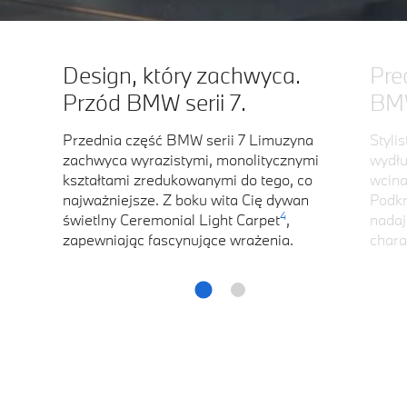
Design, który zachwyca.
Prec
Przód BMW serii 7.
BMW
Przednia część BMW serii 7 Limuzyna
Styli
zachwyca wyrazistymi, monolitycznymi
wydłu
kształtami zredukowanymi do tego, co
wcina
najważniejsze. Z boku wita Cię dywan
Podkr
4
świetlny Ceremonial Light Carpet
,
nadaj
zapewniając fascynujące wrażenia.
chara